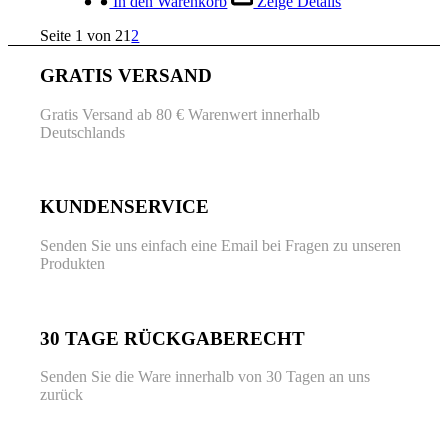
In den Warenkorb
Zeige Details
Seite 1 von 2
1
2
GRATIS VERSAND
Gratis Versand ab 80 € Warenwert innerhalb
Deutschlands
KUNDENSERVICE
Senden Sie uns einfach eine Email bei Fragen zu unseren
Produkten
30 TAGE RÜCKGABERECHT
Senden Sie die Ware innerhalb von 30 Tagen an uns
zurück