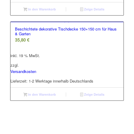
In den Warenkorb
Zeige Details
Beschichtete dekorative Tischdecke 150×150 cm für Haus
& Garten
35,80
€
inkl. 19 % MwSt.
zzgl.
Versandkosten
Lieferzeit:
1-2 Werktage innerhalb Deutschlands
In den Warenkorb
Zeige Details