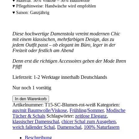
♥ Material: 50% Viskose – 50% Baumwolle
♥ Pflegehinweise: Handwäsche wird empfohlen
♥ Saison: Ganzjährig
Diese hochwertige Damenstola vereint modernen Chic
mit einem klassischen, mehrfarbigen Design, das zu
jedem Outfit passt – ob elegant im Büro, leger in der
Freizeit oder festlich am Abend
Denn erst die richtigen Accessoires geben der Mode Ihren
Pfiff!
Lieferzeit:
1-2 Werktage innerhalb Deutschlands
Nur noch 1 vorrätig
Chicer
In den Warenkorb
roter
Artikelnummer:
T15-SC-Blumen-rot-weiß
Kategorien:
Damenschal
aus/mit Baumwolle/Viskose
,
Frühling/Sommer
,
Modische
90
Tücher & Schals
Schlagwörter:
zeitlose Eleganz
,
x
klassischer Damenschal
,
chicer Schal zum Ausgehen
,
180
weich fallender Schal
,
Damenschal
,
100% Naturfasern
cm
von
Beschreibung