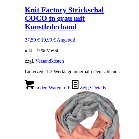
Knit Factory Strickschal
COCO in grau mit
Kunstlederband
Ursprünglicher
Aktueller
37,50
€
19,99
€
Angebot!
Preis
Preis
inkl. 19 % MwSt.
war:
ist:
37,50 €
19,99 €.
zzgl.
Versandkosten
Lieferzeit:
1-2 Werktage innerhalb Deutschlands
In den Warenkorb
Zeige Details