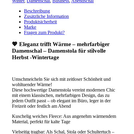
Winter
,
Damenschal
,
Business
,
Abendschal
Stola
mehrfarbig
Beschreibung
gemustert
Zusätzliche Information
Menge
Produktsicherheit
Marke
Fragen zum Produkt?
💖 Eleganz trifft Wärme – mehrfarbiger
Damenschal – Damenstola für stilvolle
Herbst -Wintertage
Umschmeicheln Sie sich mit zeitloser Schönheit und
wohltuender Wärme!
Diese hochwertige Damenstola vereint modernen Chic
mit einem klassischen, mehrfarbigen Design, das zu
jedem Outfit passt – ob elegant im Büro, leger in der
Freizeit oder festlich am Abend
Kuschelig weiches Fleece: Aus angenehm wärmendem
Material, perfekt für kalte Tage
Vielseitig tragbar: Als Schal, Stola oder Schultertuch –