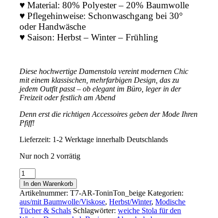
♥ Material: 80% Polyester – 20% Baumwolle
♥ Pflegehinweise: Schonwaschgang bei 30°
oder Handwäsche
♥ Saison: Herbst – Winter – Frühling
Diese hochwertige Damenstola vereint modernen Chic
mit einem klassischen, mehrfarbigen Design, das zu
jedem Outfit passt – ob elegant im Büro, leger in der
Freizeit oder festlich am Abend
Denn erst die richtigen Accessoires geben der Mode Ihren
Pfiff!
Lieferzeit:
1-2 Werktage innerhalb Deutschlands
Nur noch 2 vorrätig
Damenschal
70x190
In den Warenkorb
cm
Artikelnummer:
T7-AR-ToninTon_beige
Kategorien:
flauschige
aus/mit Baumwolle/Viskose
,
Herbst/Winter
,
Modische
Herbst-
Tücher & Schals
Schlagwörter:
weiche Stola für den
Winter