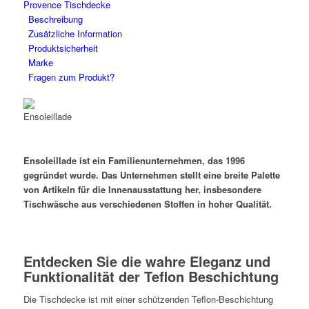
Provence Tischdecke
350
Beschreibung
cm
Zusätzliche Information
mit
Produktsicherheit
Teflon
Marke
Schutz
Fragen zum Produkt?
Menge
Ensoleillade ist ein Familienunternehmen, das 1996
gegründet wurde. Das Unternehmen stellt eine breite Palette
von Artikeln für die Innenausstattung her, insbesondere
Tischwäsche aus verschiedenen Stoffen in hoher Qualität.
Entdecken Sie die wahre Eleganz und
Funktionalität der Teflon Beschichtung
Die Tischdecke ist mit einer schützenden Teflon-Beschichtung