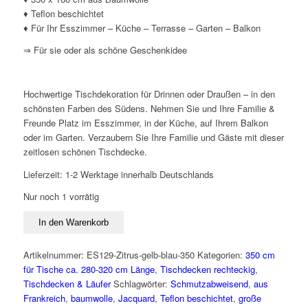
♦ Teflon beschichtet
♦ Für Ihr Esszimmer – Küche – Terrasse – Garten – Balkon
⇒ Für sie oder als schöne Geschenkidee
Hochwertige Tischdekoration für Drinnen oder Draußen – in den
schönsten Farben des Südens. Nehmen Sie und Ihre Familie &
Freunde Platz im Esszimmer, in der Küche, auf Ihrem Balkon
oder im Garten. Verzaubern Sie Ihre Familie und Gäste mit dieser
zeitlosen schönen Tischdecke.
Lieferzeit:
1-2 Werktage innerhalb Deutschlands
Nur noch 1 vorrätig
Französische
In den Warenkorb
Jacquard
Tischdecke
Artikelnummer:
ES129-Zitrus-gelb-blau-350
Kategorien:
350 cm
gelb
für Tische ca. 280-320 cm Länge
,
Tischdecken rechteckig
,
blau
Tischdecken & Läufer
Schlagwörter:
Schmutzabweisend
,
aus
160
Frankreich
,
baumwolle
,
Jacquard
,
Teflon beschichtet
,
große
x