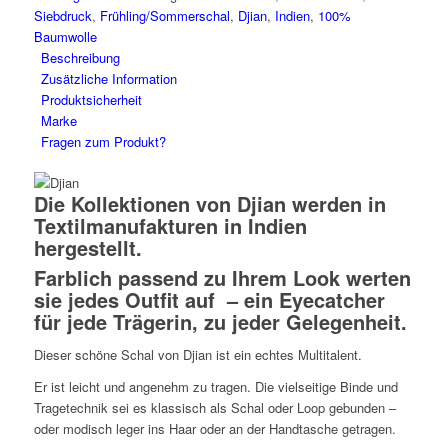
Baumwolle
Siebdruck
,
Frühling/Sommerschal
,
Djian
,
Indien
,
100%
von
Baumwolle
Djian
Beschreibung
Menge
Zusätzliche Information
Produktsicherheit
Marke
Fragen zum Produkt?
Die Kollektionen von Djian werden in
Textilmanufakturen in Indien
hergestellt.
Farblich passend zu Ihrem Look werten
sie jedes Outfit auf – ein Eyecatcher
für jede Trägerin, zu jeder Gelegenheit.
Dieser schöne Schal von Djian ist ein echtes Multitalent.
Er ist leicht und angenehm zu tragen. Die vielseitige Binde und
Tragetechnik sei es klassisch als Schal oder Loop gebunden –
oder modisch leger ins Haar oder an der Handtasche getragen.