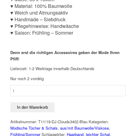
♥ Material: 100% Baumwolle
♥ Weich und Atmungsaktiv
♥ Handmade – Siebdruck
♥ Pflegehinweise: Handwäsche
♥ Saison: Frühling – Sommer
Denn erst die richtigen Accessoires geben der Mode Ihren
Pfiff!
Lieferzeit:
1-2 Werktage innerhalb Deutschlands
Nur noch 2 vorrätig
Gemusterter
leichter
Damenschal
65
In den Warenkorb
x
180
Artikelnummer:
T11/19-DJ-Clouds3402-Blau
Kategorien:
cm
Modische Tücher & Schals
,
aus/mit Baumwolle/Viskose
,
aus
Frühling/Sommer
Schlagwörter:
Haarband
,
leichter Schal
,