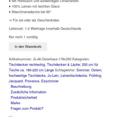
♦ Mit Hohlsaum und aufwendigen Ornamenten
♦ 100% Leinen mit leichten Glanz
♦ Maschinenwäsche bei 60°
⇒ Für sie oder als Geschenkidee
Lieferzeit:
1-2 Werktage innerhalb Deutschlands
Nur noch 1 vorrätig
Große
In den Warenkorb
Leinen
Tischdecke
Artikelnummer:
JL-46-Osterhase-178x250
Kategorien:
Ostern
Tischdecken rechteckig
,
Tischdecken & Läufer
,
250 cm für
178
Tische ca. 180-220 cm Länge
Schlagwörter:
Sommer
,
Ostern
,
x
hochwertige Tischdecke
,
Ju-Lein
,
Leinentischdecke
,
Frühling
,
250
Jacquard
,
Provence
,
Esszimmer
cm
Beschreibung
mit
Zusätzliche Information
Hohlsaum
Produktsicherheit
von
Marke
Ju-
Fragen zum Produkt?
Lein
Menge