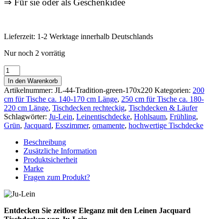
⇒ Für sie oder als Geschenkidee
Lieferzeit:
1-2 Werktage innerhalb Deutschlands
Nur noch 2 vorrätig
Leinen
Tischdecke
In den Warenkorb
170
Artikelnummer:
JL-44-Tradition-green-170x220
Kategorien:
200
x
cm für Tische ca. 140-170 cm Länge
,
250 cm für Tische ca. 180-
220
220 cm Länge
,
Tischdecken rechteckig
,
Tischdecken & Läufer
cm
Schlagwörter:
Ju-Lein
,
Leinentischdecke
,
Hohlsaum
,
Frühling
,
TRADITION
Grün
,
Jacquard
,
Esszimmer
,
ornamente
,
hochwertige Tischdecke
green
mit
Beschreibung
Hohlsaum
Zusätzliche Information
von
Produktsicherheit
Ju-
Marke
Lein
Fragen zum Produkt?
Menge
Entdecken Sie zeitlose Eleganz mit den Leinen Jacquard