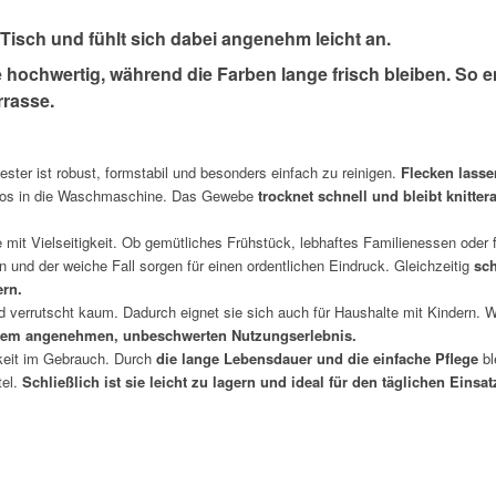
 Tisch und fühlt sich dabei angenehm leicht an.
e hochwertig, während die Farben lange frisch bleiben. So 
rrasse.
ster ist robust, formstabil und besonders einfach zu reinigen.
Flecken lass
mlos in die Waschmaschine. Das Gewebe
trocknet schnell und bleibt knitter
mit Vielseitigkeit. Ob gemütliches Frühstück, lebhaftes Familienessen oder f
n und der weiche Fall sorgen für einen ordentlichen Eindruck. Gleichzeitig
sch
ern.
und verrutscht kaum. Dadurch eignet sie sich auch für Haushalte mit Kindern. 
einem angenehmen, unbeschwerten Nutzungserlebnis.
gkeit im Gebrauch. Durch
die lange Lebensdauer und die einfache Pflege
bl
tel.
Schließlich ist sie leicht zu lagern und ideal für den täglichen Einsat