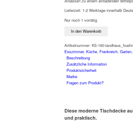
Anlässen zu einem einladenden Mittelp
Lieferzeit:
1-2 Werktage innerhalb Deut
Nur noch 1 vorrätig
Pflegeleichte
In den Warenkorb
runde
Tischdecke
Artikelnummer:
KS-160-landhaus_hueh
HAHN
Esszimmer
,
Küche
,
Frankreich
,
Garten
&
Beschreibung
HÜHNER
Zusätzliche Information
160
Produktsicherheit
cm
Marke
für
Fragen zum Produkt?
Haus
&
Garten
Menge
Diese moderne Tischdecke aus p
und praktisch.