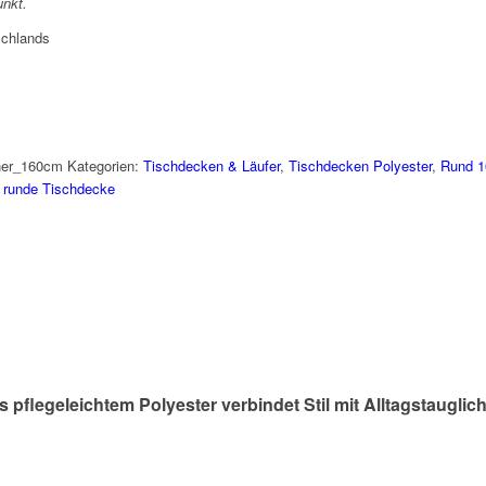
unkt.
schlands
ner_160cm
Kategorien:
Tischdecken & Läufer
,
Tischdecken Polyester
,
Rund 1
,
runde Tischdecke
flegeleichtem Polyester verbindet Stil mit Alltagstauglichke