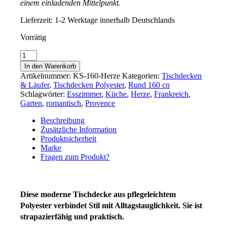
einem einladenden Mittelpunkt.
Lieferzeit:
1-2 Werktage innerhalb Deutschlands
Vorrätig
Pflegeleichte
runde
In den Warenkorb
Tischdecke
Artikelnummer:
KS-160-Herze
Kategorien:
Tischdecken
HERZE
& Läufer
,
Tischdecken Polyester
,
Rund 160 cn
160
Schlagwörter:
Esszimmer
,
Küche
,
Herze
,
Frankreich
,
cm
Garten
,
romantisch
,
Provence
für
Haus
Beschreibung
&
Zusätzliche Information
Garten
Produktsicherheit
Menge
Marke
Fragen zum Produkt?
Diese moderne Tischdecke aus pflegeleichtem
Polyester verbindet Stil mit Alltagstauglichkeit. Sie ist
strapazierfähig und praktisch.