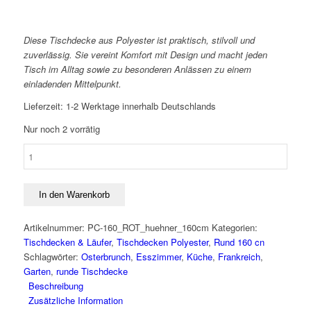
Diese Tischdecke aus Polyester ist praktisch, stilvoll und
zuverlässig. Sie vereint Komfort mit Design und macht jeden
Tisch im Alltag sowie zu besonderen Anlässen zu einem
einladenden Mittelpunkt.
Lieferzeit:
1-2 Werktage innerhalb Deutschlands
Nur noch 2 vorrätig
Pflegeleichte
runde
Tischdecke
HÜHNER
In den Warenkorb
160
cm
Artikelnummer:
PC-160_ROT_huehner_160cm
Kategorien:
für
Tischdecken & Läufer
,
Tischdecken Polyester
,
Rund 160 cn
Haus
Schlagwörter:
Osterbrunch
,
Esszimmer
,
Küche
,
Frankreich
,
&
Garten
,
runde Tischdecke
Garten
Beschreibung
Menge
Zusätzliche Information