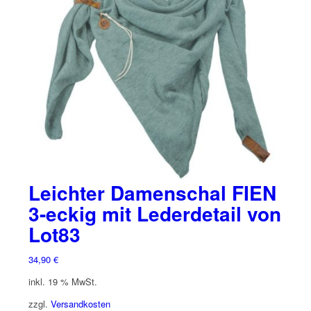
Leichter Damenschal FIEN
3-eckig mit Lederdetail von
Lot83
34,90
€
inkl. 19 % MwSt.
zzgl.
Versandkosten