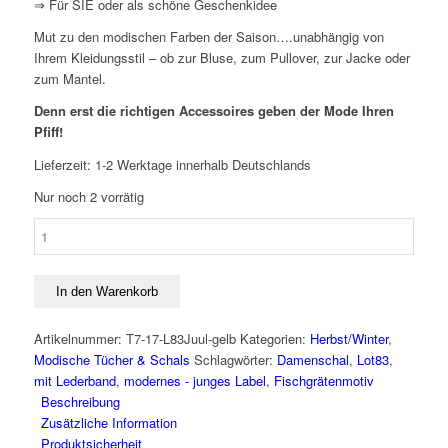
⇒ Für SIE oder als schöne Geschenkidee
Mut zu den modischen Farben der Saison….unabhängig von
Ihrem Kleidungsstil – ob zur Bluse, zum Pullover, zur Jacke oder
zum Mantel.
Denn erst die richtigen Accessoires geben der Mode Ihren
Pfiff!
Lieferzeit:
1-2 Werktage innerhalb Deutschlands
Nur noch 2 vorrätig
Schal
Juul
GELB
mit
In den Warenkorb
Fischgrätenmuster
und
Artikelnummer:
T7-17-L83Juul-gelb
Kategorien:
Herbst/Winter
,
Pompons
Modische Tücher & Schals
Schlagwörter:
Damenschal
,
Lot83
,
von
mit Lederband
,
modernes - junges Label
,
Fischgrätenmotiv
Lot83
Beschreibung
Menge
Zusätzliche Information
Produktsicherheit