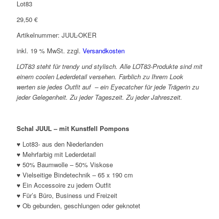
29,50
€
Artikelnummer: JUUL-OKER
inkl. 19 % MwSt.
zzgl.
Versandkosten
LOT83 steht für trendy und stylisch. Alle LOT83-Produkte sind mit
einem coolen Lederdetail versehen. Farblich zu Ihrem Look
werten sie jedes Outfit auf –
ein Eyecatcher für jede Trägerin zu
jeder Gelegenheit. Zu jeder Tageszeit. Zu jeder Jahreszeit.
Schal JUUL – mit Kunstfell Pompons
♥ Lot83- aus den Niederlanden
♥ Mehrfarbig mit Lederdetail
♥ 50% Baumwolle – 50% Viskose
♥ Vielseitige Bindetechnik – 65 x 190 cm
♥ Ein Accessoire zu jedem Outfit
♥ Für’s Büro, Business und Freizeit
♥ Ob gebunden, geschlungen oder geknotet