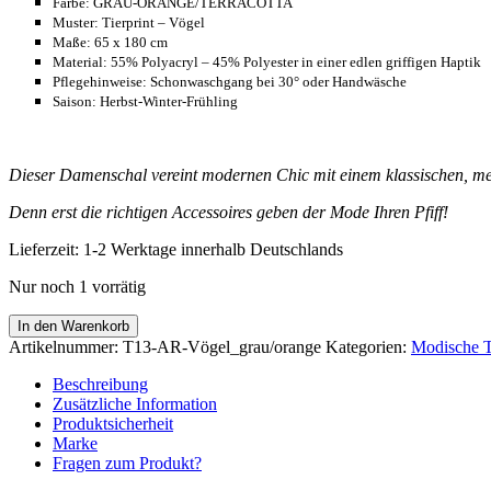
Farbe: GRAU-ORANGE/TERRACOTTA
Muster: Tierprint – Vögel
Maße: 65 x 180 cm
Material: 55% Polyacryl – 45% Polyester in einer edlen griffigen Haptik
Pflegehinweise: Schonwaschgang bei 30° oder Handwäsche
Saison: Herbst-Winter-Frühling
Dieser Damenschal vereint modernen Chic mit einem klassischen, mehr
Denn erst die richtigen Accessoires geben der Mode Ihren Pfiff!
Lieferzeit:
1-2 Werktage innerhalb Deutschlands
Nur noch 1 vorrätig
Warmes
In den Warenkorb
Schultertuch
Artikelnummer:
T13-AR-Vögel_grau/orange
Kategorien:
Modische T
Damenschal
grau
Beschreibung
mit
Zusätzliche Information
Vogelprint
Produktsicherheit
Menge
Marke
Fragen zum Produkt?