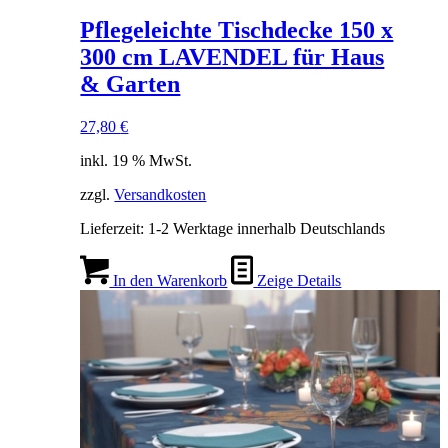
Pflegeleichte Tischdecke 150 x
300 cm LAVENDEL für Haus
& Garten
27,80
€
inkl. 19 % MwSt.
zzgl.
Versandkosten
Lieferzeit:
1-2 Werktage innerhalb Deutschlands
In den Warenkorb
Zeige Details