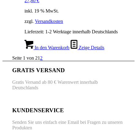
27,80
€
inkl. 19 % MwSt.
zzgl.
Versandkosten
Lieferzeit:
1-2 Werktage innerhalb Deutschlands
In den Warenkorb
Zeige Details
Seite 1 von 2
1
2
GRATIS VERSAND
Gratis Versand ab 80 € Warenwert innerhalb
Deutschlands
KUNDENSERVICE
Senden Sie uns einfach eine Email bei Fragen zu unseren
Produkten