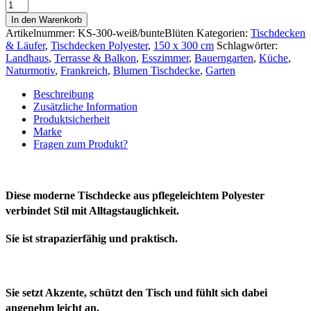
Pflegeleichte
Tischdecke
In den Warenkorb
150
Artikelnummer:
KS-300-weiß/bunteBlüten
Kategorien:
Tischdecken
x
& Läufer
,
Tischdecken Polyester
,
150 x 300 cm
Schlagwörter:
300
Landhaus
,
Terrasse & Balkon
,
Esszimmer
,
Bauerngarten
,
Küche
,
cm
Naturmotiv
,
Frankreich
,
Blumen Tischdecke
,
Garten
SOMMERBLÜTEN
für
Beschreibung
Haus
Zusätzliche Information
&
Produktsicherheit
Garten
Marke
Menge
Fragen zum Produkt?
Diese moderne Tischdecke aus pflegeleichtem Polyester
verbindet Stil mit Alltagstauglichkeit.
Sie ist strapazierfähig und praktisch.
Sie setzt Akzente, schützt den Tisch und fühlt sich dabei
angenehm leicht an.