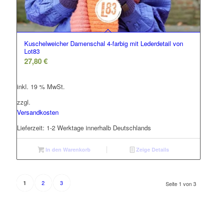
Kuschelweicher Damenschal 4-farbig mit Lederdetail von
Lot83
27,80
€
inkl. 19 % MwSt.
zzgl.
Versandkosten
Lieferzeit:
1-2 Werktage innerhalb Deutschlands
In den Warenkorb
Zeige Details
2
3
1
Seite 1 von 3