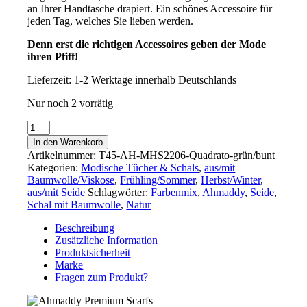
an Ihrer Handtasche drapiert. Ein schönes Accessoire für
jeden Tag, welches Sie lieben werden.
Denn erst die richtigen Accessoires geben der Mode
ihren Pfiff!
Lieferzeit:
1-2 Werktage innerhalb Deutschlands
Nur noch 2 vorrätig
Vielseitiges
großes
In den Warenkorb
Tuch
Artikelnummer:
T45-AH-MHS2206-Quadrato-grün/bunt
aus
Kategorien:
Modische Tücher & Schals
,
aus/mit
Baumwolle
Baumwolle/Viskose
,
Frühling/Sommer
,
Herbst/Winter
,
+
aus/mit Seide
Schlagwörter:
Farbenmix
,
Ahmaddy
,
Seide
,
Seide
Schal mit Baumwolle
,
Natur
von
Ahmaddy
Beschreibung
Menge
Zusätzliche Information
Produktsicherheit
Marke
Fragen zum Produkt?