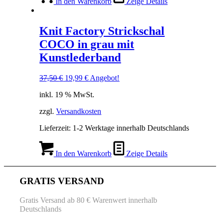
In den Warenkorb
Zeige Details
Knit Factory Strickschal
COCO in grau mit
Kunstlederband
Ursprünglicher
Aktueller
37,50
€
19,99
€
Angebot!
Preis
Preis
inkl. 19 % MwSt.
war:
ist:
37,50 €
19,99 €.
zzgl.
Versandkosten
Lieferzeit:
1-2 Werktage innerhalb Deutschlands
In den Warenkorb
Zeige Details
GRATIS VERSAND
Gratis Versand ab 80 € Warenwert innerhalb
Deutschlands