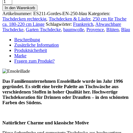
Beschichtete
blaue
In den Warenkorb
Tischdecke
Artikelnummer:
ES211-Gordes-EN-250-blau
Kategorien:
155
Tischdecken rechteckig
,
Tischdecken & Läufer
,
250 cm für Tische
x
ca. 180-220 cm Länge
Schlagwörter:
Frankreich
,
Abwaschbare
250
Tischdecke
,
Garten Tischdecke
,
baumwolle
,
Provence
,
Blüten
,
Blau
cm
für
Beschreibung
Haus
Zusätzliche Information
&
Produktsicherheit
Garten
Marke
Menge
Fragen zum Produkt?
Das Familienunternehmen Ensoleillade wurde im Jahr 1996
gegründet. Es stellt eine breite Palette an Tischwäsche aus
verschiedenen Stoffen in hoher Qualität her. Hochwertige
Tischdekoration für Drinnen oder Draußen – in den schönsten
Farben des Südens.
Natürlicher Charme und klassische Motive
Diese farbenfrohe und gemusterte Tischdecke aus hochwertiger