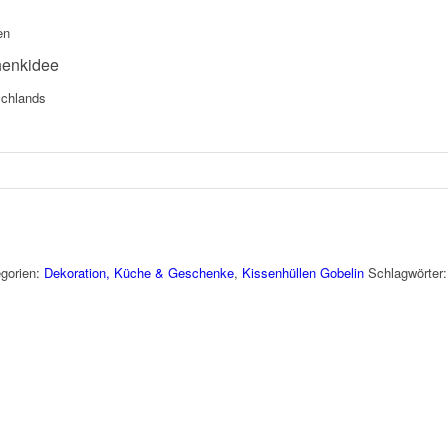
en
henkidee
schlands
gorien:
Dekoration, Küche & Geschenke
,
Kissenhüllen Gobelin
Schlagwörter