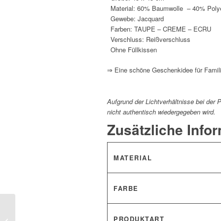
Material: 60% Baumwolle – 40% Poly
Gewebe: Jacquard
Farben: TAUPE – CREME – ECRU
Verschluss: Reißverschluss
Ohne Füllkissen
⇒ Eine schöne Geschenkidee für Famil
Aufgrund der Lichtverhältnisse bei der
nicht authentisch wiedergegeben wird.
Zusätzliche Info
MATERIAL
FARBE
Gobelin Jacquard
PRODUKTART
Zierkissenhülle 45 x 45