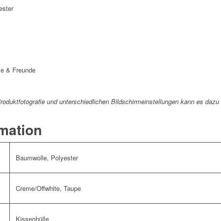
ester
ie & Freunde
 Produktfotografie und unterschiedlichen Bildschirmeinstellungen kann es da
rmation
Baumwolle, Polyester
Creme/Offwhite, Taupe
Kissenhülle