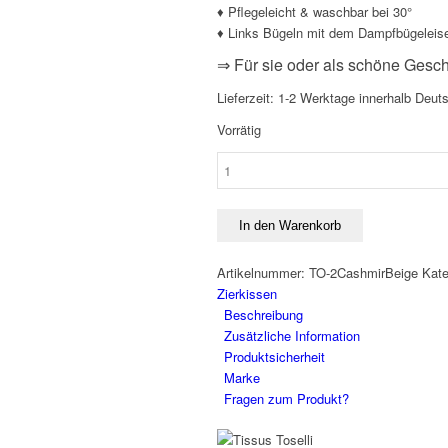
♦ Pflegeleicht & waschbar bei 30°
♦ Links Bügeln mit dem Dampfbügeleis
⇒ Für sie oder als schöne Gesc
Lieferzeit:
1-2 Werktage innerhalb Deut
Vorrätig
Gobelin
Jacquard
Zierkissenhülle
45
In den Warenkorb
x
45
Artikelnummer:
TO-2CashmirBeige
Kate
cm
Zierkissen
von
Beschreibung
Tissus
Zusätzliche Information
Toselli
Produktsicherheit
Menge
Marke
Fragen zum Produkt?