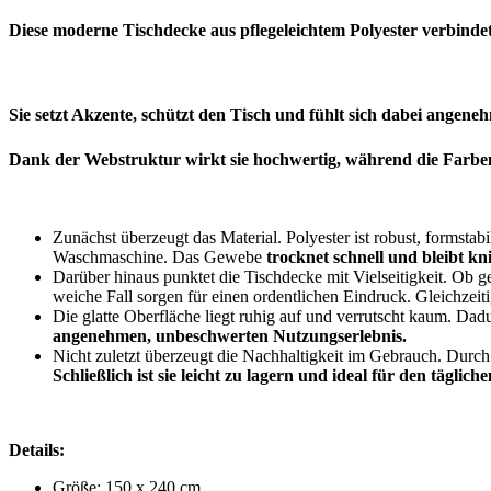
Diese moderne Tischdecke aus pflegeleichtem Polyester verbindet St
Sie setzt Akzente, schützt den Tisch und fühlt sich dabei angeneh
Dank der Webstruktur wirkt sie hochwertig, während die Farben 
*
Zunächst überzeugt das Material. Polyester ist robust, formstab
Waschmaschine. Das Gewebe
trocknet schnell und bleibt kn
Darüber hinaus punktet die Tischdecke mit Vielseitigkeit. Ob ge
weiche Fall sorgen für einen ordentlichen Eindruck. Gleichzeit
Die glatte Oberfläche liegt ruhig auf und verrutscht kaum. Dad
angenehmen, unbeschwerten Nutzungserlebnis.
Nicht zuletzt überzeugt die Nachhaltigkeit im Gebrauch. Durc
Schließlich ist sie leicht zu lagern und ideal für den täglich
Details:
Größe: 150 x 240 cm