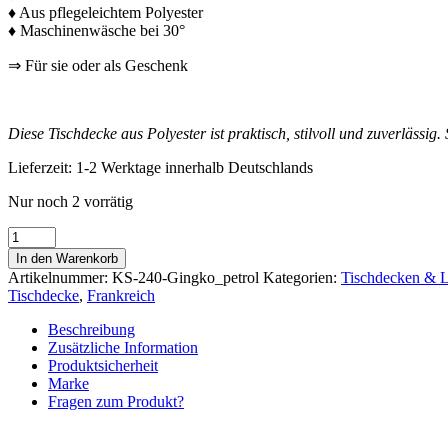
♦ Aus pflegeleichtem Polyester
♦ Maschinenwäsche bei 30°
⇒ Für sie oder als Geschenk
Diese Tischdecke aus Polyester ist praktisch, stilvoll und zuverläss
Lieferzeit:
1-2 Werktage innerhalb Deutschlands
Nur noch 2 vorrätig
Pflegeleichte
Tischdecke
In den Warenkorb
150
Artikelnummer:
KS-240-Gingko_petrol
Kategorien:
Tischdecken & L
x
Tischdecke
,
Frankreich
240
cm
Beschreibung
GINKGO
Zusätzliche Information
für
Produktsicherheit
Haus
Marke
&
Fragen zum Produkt?
Garten
Menge