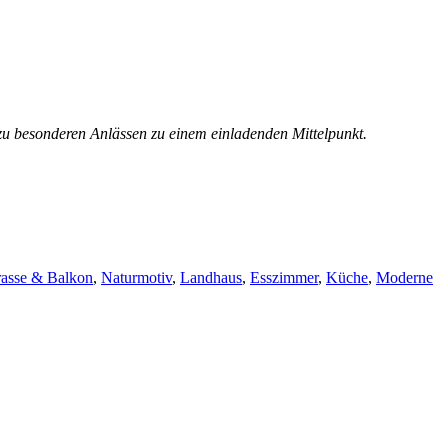
ie zu besonderen Anlässen zu einem einladenden Mittelpunkt.
rasse & Balkon
,
Naturmotiv
,
Landhaus
,
Esszimmer
,
Küche
,
Moderne