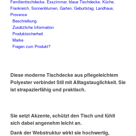
Familientischdecke
,
Esszimmer
,
blaue Tischdecke
,
Küche
,
Haus
Frankreich
,
Sonnenblumen
,
Garten
,
Geburtstag
,
Landhaus
,
&
Provence
Garten
Beschreibung
Menge
Zusätzliche Information
Produktsicherheit
Marke
Fragen zum Produkt?
Diese moderne Tischdecke aus pflegeleichtem
Polyester verbindet Stil mit Alltagstauglichkeit. Sie
ist strapazierfähig und praktisch.
Sie setzt Akzente, schützt den Tisch und fühlt
sich dabei angenehm leicht an.
Dank der Webstruktur wirkt sie hochwertig,