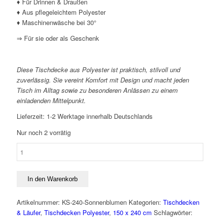
♦ Für Drinnen & Draußen
♦ Aus pflegeleichtem Polyester
♦ Maschinenwäsche bei 30°
⇒ Für sie oder als Geschenk
Diese Tischdecke aus Polyester ist praktisch, stilvoll und
zuverlässig. Sie vereint Komfort mit Design und macht jeden
Tisch im Alltag sowie zu besonderen Anlässen zu einem
einladenden Mittelpunkt.
Lieferzeit:
1-2 Werktage innerhalb Deutschlands
Nur noch 2 vorrätig
Pflegeleichte
Tischdecke
150
x
In den Warenkorb
240
cm
Artikelnummer:
KS-240-Sonnenblumen
Kategorien:
Tischdecken
SONNENBLUMEN
& Läufer
,
Tischdecken Polyester
,
150 x 240 cm
Schlagwörter:
für