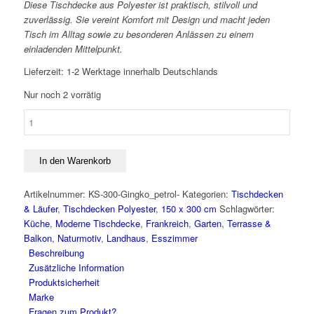
Diese Tischdecke aus Polyester ist praktisch, stilvoll und
zuverlässig. Sie vereint Komfort mit Design und macht jeden
Tisch im Alltag sowie zu besonderen Anlässen zu einem
einladenden Mittelpunkt.
Lieferzeit:
1-2 Werktage innerhalb Deutschlands
Nur noch 2 vorrätig
Pflegeleichte
Tischdecke
150
x
In den Warenkorb
300
cm
Artikelnummer:
KS-300-Gingko_petrol-
Kategorien:
Tischdecken
GINKGO
& Läufer
,
Tischdecken Polyester
,
150 x 300 cm
Schlagwörter:
für
Küche
,
Moderne Tischdecke
,
Frankreich
,
Garten
,
Terrasse &
Haus
Balkon
,
Naturmotiv
,
Landhaus
,
Esszimmer
&
Beschreibung
Garten
Zusätzliche Information
Menge
Produktsicherheit
Marke
Fragen zum Produkt?