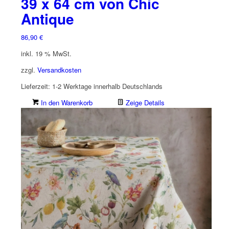
39 x 64 cm von Chic
Antique
86,90
€
inkl. 19 % MwSt.
zzgl.
Versandkosten
Lieferzeit:
1-2 Werktage innerhalb Deutschlands
In den Warenkorb
Zeige Details