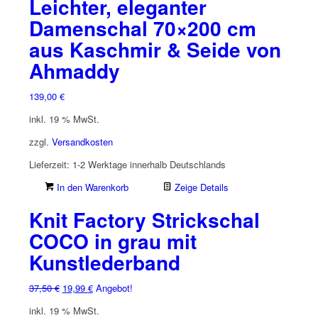
Leichter, eleganter
Damenschal 70×200 cm
aus Kaschmir & Seide von
Ahmaddy
139,00
€
inkl. 19 % MwSt.
zzgl.
Versandkosten
Lieferzeit:
1-2 Werktage innerhalb Deutschlands
In den Warenkorb
Zeige Details
Knit Factory Strickschal
COCO in grau mit
Kunstlederband
Ursprünglicher
Aktueller
37,50
€
19,99
€
Angebot!
Preis
Preis
inkl. 19 % MwSt.
war:
ist: