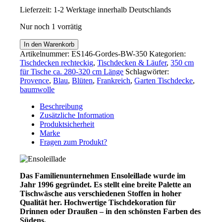
Lieferzeit:
1-2 Werktage innerhalb Deutschlands
Nur noch 1 vorrätig
Tischdecke
In den Warenkorb
aus
Artikelnummer:
ES146-Gordes-BW-350
Kategorien:
Baumwolle
Tischdecken rechteckig
,
Tischdecken & Läufer
,
350 cm
160
für Tische ca. 280-320 cm Länge
Schlagwörter:
x
Provence
,
Blau
,
Blüten
,
Frankreich
,
Garten Tischdecke
,
350
baumwolle
cm
für
Beschreibung
Haus
Zusätzliche Information
&
Produktsicherheit
Garten
Marke
Menge
Fragen zum Produkt?
Das Familienunternehmen Ensoleillade wurde im
Jahr 1996 gegründet. Es stellt eine breite Palette an
Tischwäsche aus verschiedenen Stoffen in hoher
Qualität her. Hochwertige Tischdekoration für
Drinnen oder Draußen – in den schönsten Farben des
Südens.