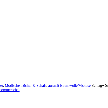
er
,
Modische Tücher & Schals
,
aus/mit Baumwolle/Viskose
Schlagwör
sommerschal