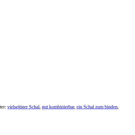
ter:
vielseitiger Schal
,
gut kombinierbar
,
ein Schal zum binden
,