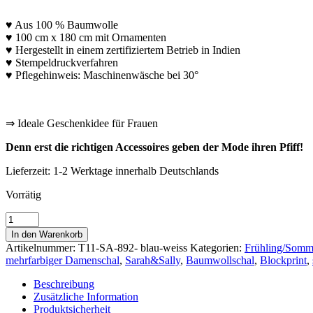
♥ Aus 100 % Baumwolle
♥ 100 cm x 180 cm mit Ornamenten
♥ Hergestellt in einem zertifiziertem Betrieb in Indien
♥ Stempeldruckverfahren
♥ Pflegehinweis: Maschinenwäsche bei 30°
*
⇒ Ideale Geschenkidee für Frauen
Denn erst die richtigen Accessoires geben der Mode ihren Pfiff!
Lieferzeit:
1-2 Werktage innerhalb Deutschlands
Vorrätig
Sarah
&
In den Warenkorb
Sally
Artikelnummer:
T11-SA-892- blau-weiss
Kategorien:
Frühling/Somm
Schal
mehrfarbiger Damenschal
,
Sarah&Sally
,
Baumwollschal
,
Blockprint
,
100%
Baumwolle
Beschreibung
BLAUTÖNE
Zusätzliche Information
WEISS
Produktsicherheit