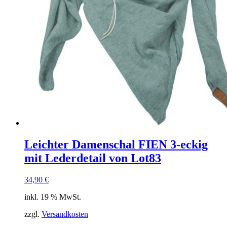
Leichter Damenschal FIEN 3-eckig
mit Lederdetail von Lot83
34,90
€
inkl. 19 % MwSt.
zzgl.
Versandkosten