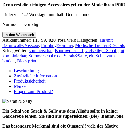
Denn erst die richtigen Accessoires geben der Mode ihren Pfiff!
Lieferzeit:
1-2 Werktage innerhalb Deutschlands
Nur noch 1 vorrätig
Sarah
In den Warenkorb
&
Artikelnummer:
T13-SA-820- rosa-weiß
Kategorien:
aus/mit
Sally
Baumwolle/Viskose
,
Frühling/Sommer
,
Modische Tücher & Schals
Schal
Schlagwörter:
sommerschal
,
Baumwollschal
,
vielseitiger Schal
,
gut
100%
kombinierbar
,
Sommerschal rosa
,
Sarah&Sally
,
ein Schal zum
Baumwolle
binden
,
Blockprint
ROSA
WEISS
Beschreibung
Handbedruckt
Zusätzliche Information
Menge
Produktsicherheit
Marke
Fragen zum Produkt?
Ein Schal von Sarah & Sally aus dem Allgäu sollte in keiner
Garderobe fehlen. Sie sind aus superleichter (Bio) -Baumwolle.
Das besondere Merkmal sind oft Quasten!! viele der Motive