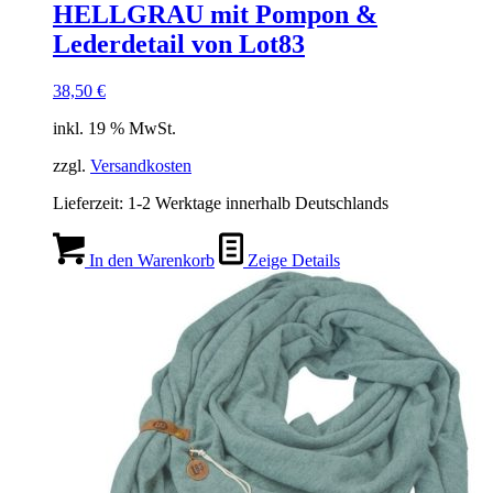
HELLGRAU mit Pompon &
Lederdetail von Lot83
38,50
€
inkl. 19 % MwSt.
zzgl.
Versandkosten
Lieferzeit:
1-2 Werktage innerhalb Deutschlands
In den Warenkorb
Zeige Details