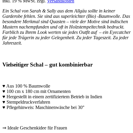
inkl. 19 % MwSt.
zzgl.
Versandkosten
Ein Schal von Sarah & Sally aus dem Allgäu sollte in keiner
Garderobe fehlen. Sie sind aus superleichter (Bio) -Baumwolle. Das
besondere Merkmal sind Quasten – viele der Motive sind indischen
Mustern nachempfunden und oft in Holzstempeltechnik bedruckt.
Farblich zu Ihrem Look werten sie jedes Outfit auf – ein Eyecatcher
für jede Trägerin zu jeder Gelegenheit. Zu jeder Tageszeit. Zu jeder
Jahreszeit.
Vielseitiger Schal – gut kombinierbar
♥ Aus 100 % Baumwolle
♥ 100 cm x 180 cm mit Ornamenten
♥ Hergestellt in einem zertifiziertem Betrieb in Indien
♥ Stempeldruckverfahren
♥ Pflegehinweis: Maschinenwäsche bei 30°
*
⇒ Ideale Geschenkidee für Frauen